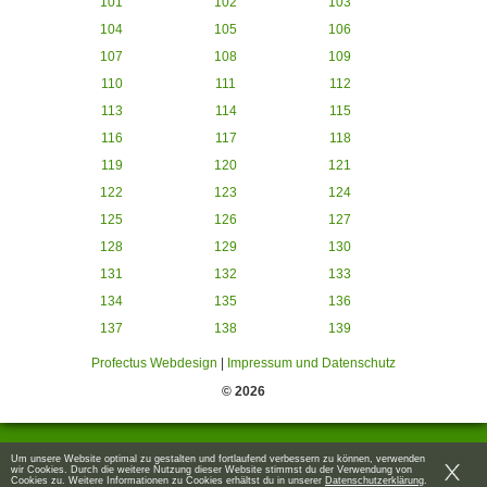
101
102
103
104
105
106
107
108
109
110
111
112
113
114
115
116
117
118
119
120
121
122
123
124
125
126
127
128
129
130
131
132
133
134
135
136
137
138
139
Profectus Webdesign
|
Impressum und Datenschutz
© 2026
Um unsere Website optimal zu gestalten und fortlaufend verbessern zu können, verwenden
wir Cookies. Durch die weitere Nutzung dieser Website stimmst du der Verwendung von
Cookies zu. Weitere Informationen zu Cookies erhältst du in unserer
Datenschutzerklärung
.