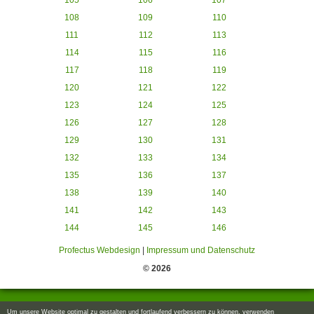
105
106
107
108
109
110
111
112
113
114
115
116
117
118
119
120
121
122
123
124
125
126
127
128
129
130
131
132
133
134
135
136
137
138
139
140
141
142
143
144
145
146
Profectus Webdesign
|
Impressum und Datenschutz
© 2026
Um unsere Website optimal zu gestalten und fortlaufend verbessern zu können, verwenden