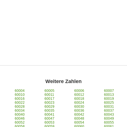
Weitere Zahlen
60004
60005
60006
60007
60010
60011
60012
60013
60016
60017
60018
60019
60022
60023
60024
60025
60028
60029
60030
60031
60034
60035
60036
60037
60040
60041
60042
60043
60046
60047
60048
60049
60052
60053
60054
60055
60058
60059
60060
60061