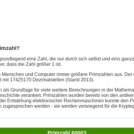
rimzahl?
grundlegend eine Zahl, die nur durch sich selbst und eins ganzzah
er, dass die Zahl größer 1 ist.
en Menschen und Computer immer größere Primzahlen aus. Der 
ahl mit 17425170 Dezimalstellen (Stand 2013).
 als Grundlage für viele weitere Berechnungen in der Mathemati
schichte verankert. Primzahlen wurden bereits von den antike
t der Entstehung elektronischer Rechenmaschinen konnte den P
n zugesprochen werden - sie werden vorwiegend für die Kryptog
Primzahl 60003