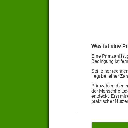
Was ist eine P
Eine Primzahl ist 
Bedingung ist fern
Sei je her rechn
liegt bei einer Z
Primzahlen dienen
der Menschheitsge
entdeckt. Erst mi
praktischer Nutze