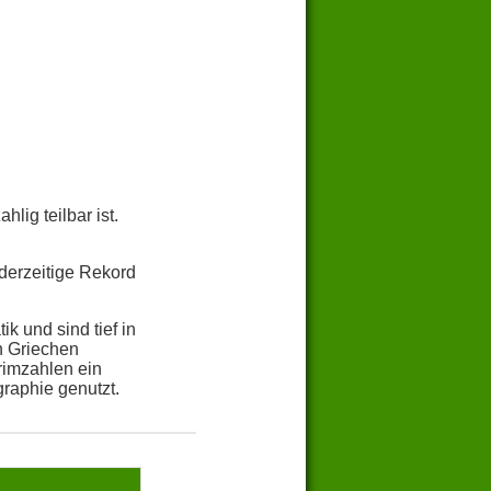
lig teilbar ist.
derzeitige Rekord
k und sind tief in
n Griechen
rimzahlen ein
raphie genutzt.