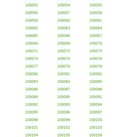
100053
100054
100055
100056
100057
100058
100059
100060
100061
100062
100063
100064
100065
100066
100067
100068
100069
100070
100071
100072
100073
100074
100075
100076
100077
100078
100079
100080
100081
100082
100083
100084
100085
100086
100087
100088
100089
100090
100091
100092
100093
100094
100095
100096
100097
100098
100099
100100
100101
100102
100103
100104
100105
100106