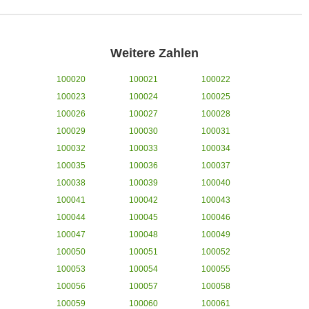
Weitere Zahlen
100020
100021
100022
100023
100024
100025
100026
100027
100028
100029
100030
100031
100032
100033
100034
100035
100036
100037
100038
100039
100040
100041
100042
100043
100044
100045
100046
100047
100048
100049
100050
100051
100052
100053
100054
100055
100056
100057
100058
100059
100060
100061