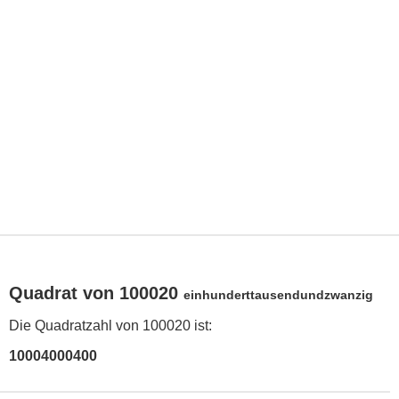
Quadrat von 100020
einhunderttausendundzwanzig
Die Quadratzahl von 100020 ist:
10004000400