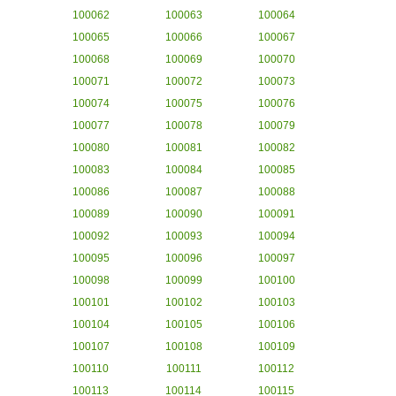
100062
100063
100064
100065
100066
100067
100068
100069
100070
100071
100072
100073
100074
100075
100076
100077
100078
100079
100080
100081
100082
100083
100084
100085
100086
100087
100088
100089
100090
100091
100092
100093
100094
100095
100096
100097
100098
100099
100100
100101
100102
100103
100104
100105
100106
100107
100108
100109
100110
100111
100112
100113
100114
100115