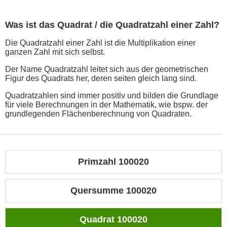
Was ist das Quadrat / die Quadratzahl einer Zahl?
Die Quadratzahl einer Zahl ist die Multiplikation einer
ganzen Zahl mit sich selbst.
Der Name Quadratzahl leitet sich aus der geometrischen
Figur des Quadrats her, deren seiten gleich lang sind.
Quadratzahlen sind immer positiv und bilden die Grundlage
für viele Berechnungen in der Mathematik, wie bspw. der
grundlegenden Flächenberechnung von Quadraten.
Primzahl 100020
Quersumme 100020
Quadrat 100020