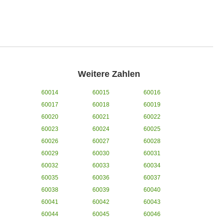
Weitere Zahlen
60014
60015
60016
60017
60018
60019
60020
60021
60022
60023
60024
60025
60026
60027
60028
60029
60030
60031
60032
60033
60034
60035
60036
60037
60038
60039
60040
60041
60042
60043
60044
60045
60046