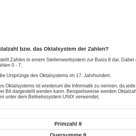
ktalzahl bzw. das Oktalsystem der Zahlen?
ellt Zahlen in einem Stellenwertsystem zur Basis 8 dar. Dabei e
hlen 0 - 7.
 die Ursprünge des Oktalsystems im 17. Jahrhundert.
 Oktalsystems ist wiederum die Informatik zu nennen, da jede Z
rei Bit dargestellt werden kann. Beispielsweise werden Oktalza
ten unter dem Betriebssystem UNIX verwendet.
Primzahl 9
Quersumme 9