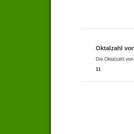
Oktalzahl vo
Die Oktalzahl von 
11