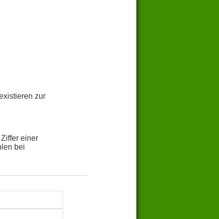
xistieren zur
iffer einer
hlen bei