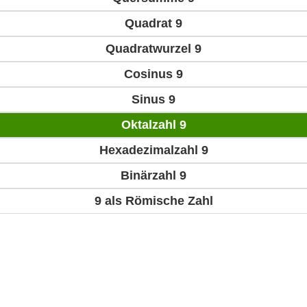
Quadrat 9
Quadratwurzel 9
Cosinus 9
Sinus 9
Oktalzahl 9
Hexadezimalzahl 9
Binärzahl 9
9 als Römische Zahl