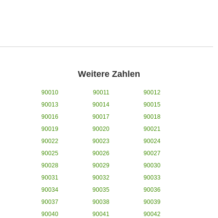
Weitere Zahlen
90010
90011
90012
90013
90014
90015
90016
90017
90018
90019
90020
90021
90022
90023
90024
90025
90026
90027
90028
90029
90030
90031
90032
90033
90034
90035
90036
90037
90038
90039
90040
90041
90042