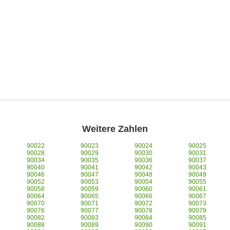
Weitere Zahlen
90022
90023
90024
90025
90028
90029
90030
90031
90034
90035
90036
90037
90040
90041
90042
90043
90046
90047
90048
90049
90052
90053
90054
90055
90058
90059
90060
90061
90064
90065
90066
90067
90070
90071
90072
90073
90076
90077
90078
90079
90082
90083
90084
90085
90088
90089
90090
90091