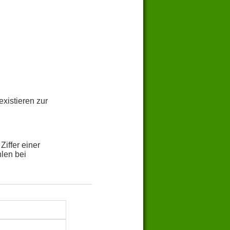
xistieren zur
iffer einer
hlen bei