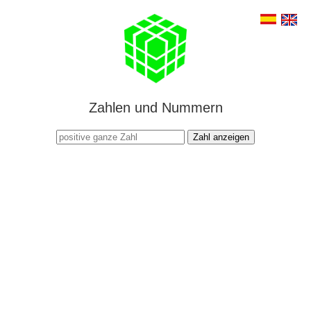
Zahlen und Nummern
Zahl anzeigen