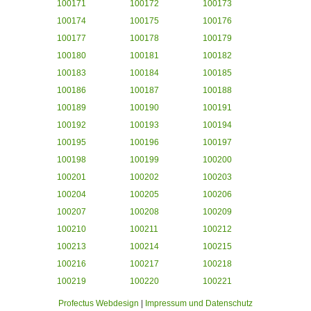
100171
100172
100173
100174
100175
100176
100177
100178
100179
100180
100181
100182
100183
100184
100185
100186
100187
100188
100189
100190
100191
100192
100193
100194
100195
100196
100197
100198
100199
100200
100201
100202
100203
100204
100205
100206
100207
100208
100209
100210
100211
100212
100213
100214
100215
100216
100217
100218
100219
100220
100221
Profectus Webdesign
|
Impressum und Datenschutz