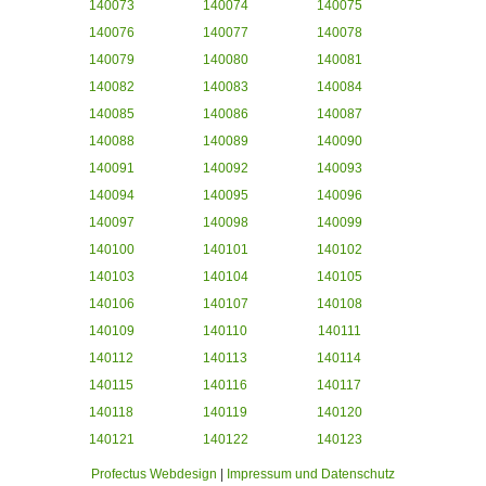
140073
140074
140075
140076
140077
140078
140079
140080
140081
140082
140083
140084
140085
140086
140087
140088
140089
140090
140091
140092
140093
140094
140095
140096
140097
140098
140099
140100
140101
140102
140103
140104
140105
140106
140107
140108
140109
140110
140111
140112
140113
140114
140115
140116
140117
140118
140119
140120
140121
140122
140123
Profectus Webdesign
|
Impressum und Datenschutz