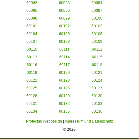
60092
60093
60094
60095
60096
60097
60098
60099
60100
60101
60102
60103
60104
60105
60106
60107
60108
60109
60110
60111
60112
60113
60114
60115
60116
60117
60118
60119
60120
60121
60122
60123
60124
60125
60126
60127
60128
60129
60130
60131
60132
60133
60134
60135
60136
Profectus Webdesign
|
Impressum und Datenschutz
© 2026