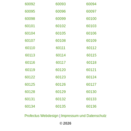
60092
60093
60094
60095
60096
60097
60098
60099
60100
60101
60102
60103
60104
60105
60106
60107
60108
60109
60110
60111
60112
60113
60114
60115
60116
60117
60118
60119
60120
60121
60122
60123
60124
60125
60126
60127
60128
60129
60130
60131
60132
60133
60134
60135
60136
Profectus Webdesign
|
Impressum und Datenschutz
© 2026