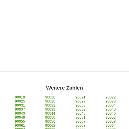
Weitere Zahlen
90019
90020
90021
90022
90025
90026
90027
90028
90031
90032
90033
90034
90037
90038
90039
90040
90043
90044
90045
90046
90049
90050
90051
90052
90055
90056
90057
90058
90061
90062
90063
90064