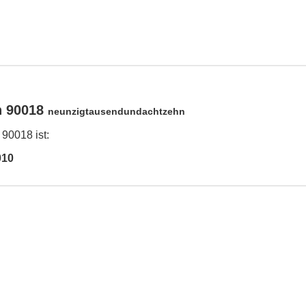
n 90018
neunzigtausendundachtzehn
 90018 ist:
010