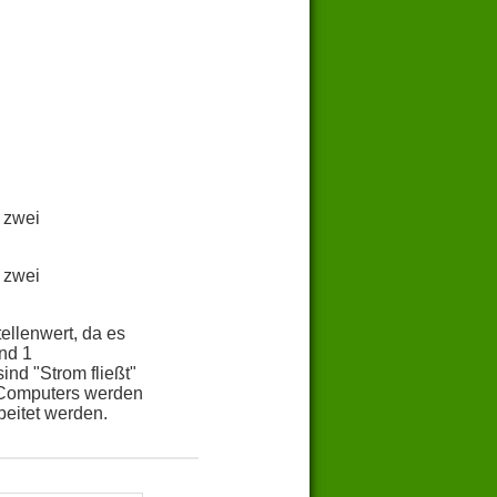
 zwei
 zwei
ellenwert, da es
und 1
nd "Strom fließt"
s Computers werden
eitet werden.