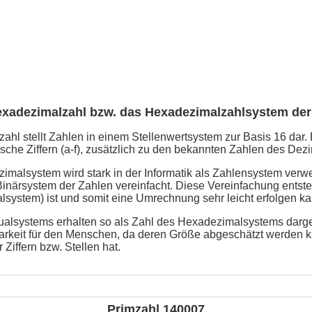
exadezimalzahl bzw. das Hexadezimalzahlsystem der
hl stellt Zahlen in einem Stellenwertsystem zur Basis 16 dar. 
che Ziffern (a-f), zusätzlich zu den bekannten Zahlen des Dezi
malsystem wird stark in der Informatik als Zahlensystem verw
närsystem der Zahlen vereinfacht. Diese Vereinfachung entsteh
lsystem) ist und somit eine Umrechnung sehr leicht erfolgen ka
alsystems erhalten so als Zahl des Hexadezimalsystems darges
arkeit für den Menschen, da deren Größe abgeschätzt werden k
 Ziffern bzw. Stellen hat.
Primzahl 140007