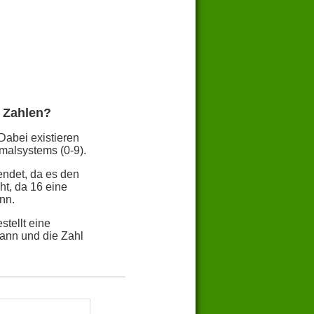
 Zahlen?
Dabei existieren
malsystems (0-9).
endet, da es den
t, da 16 eine
nn.
tellt eine
ann und die Zahl