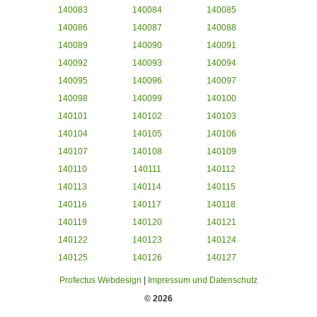
140083
140084
140085
140086
140087
140088
140089
140090
140091
140092
140093
140094
140095
140096
140097
140098
140099
140100
140101
140102
140103
140104
140105
140106
140107
140108
140109
140110
140111
140112
140113
140114
140115
140116
140117
140118
140119
140120
140121
140122
140123
140124
140125
140126
140127
Profectus Webdesign
|
Impressum und Datenschutz
© 2026