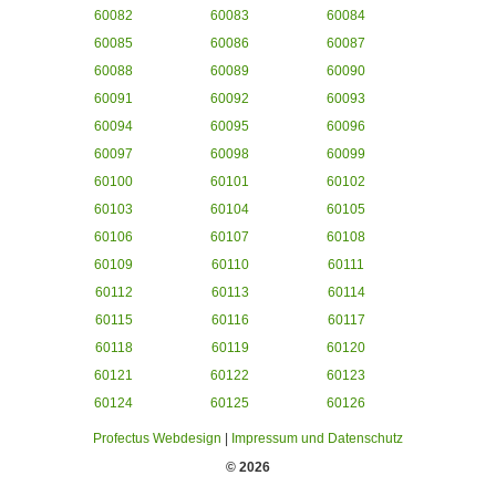
60082
60083
60084
60085
60086
60087
60088
60089
60090
60091
60092
60093
60094
60095
60096
60097
60098
60099
60100
60101
60102
60103
60104
60105
60106
60107
60108
60109
60110
60111
60112
60113
60114
60115
60116
60117
60118
60119
60120
60121
60122
60123
60124
60125
60126
Profectus Webdesign
|
Impressum und Datenschutz
© 2026