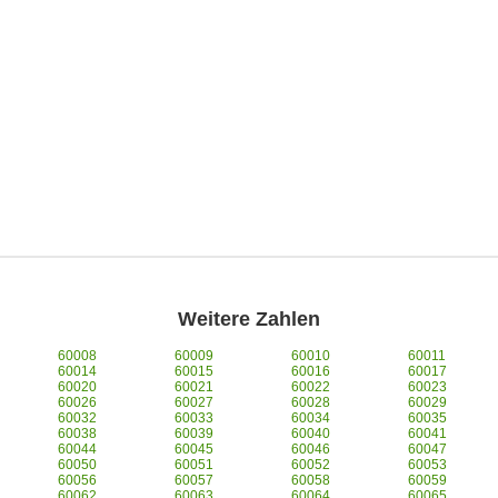
Weitere Zahlen
60008
60009
60010
60011
60014
60015
60016
60017
60020
60021
60022
60023
60026
60027
60028
60029
60032
60033
60034
60035
60038
60039
60040
60041
60044
60045
60046
60047
60050
60051
60052
60053
60056
60057
60058
60059
60062
60063
60064
60065