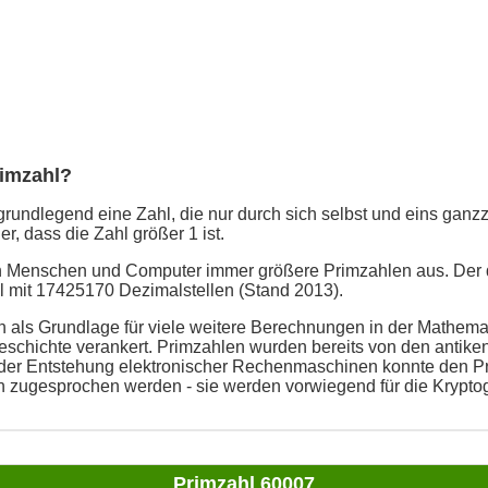
rimzahl?
grundlegend eine Zahl, die nur durch sich selbst und eins ganzzah
er, dass die Zahl größer 1 ist.
en Menschen und Computer immer größere Primzahlen aus. Der 
ahl mit 17425170 Dezimalstellen (Stand 2013).
 als Grundlage für viele weitere Berechnungen in der Mathemati
schichte verankert. Primzahlen wurden bereits von den antike
t der Entstehung elektronischer Rechenmaschinen konnte den P
n zugesprochen werden - sie werden vorwiegend für die Kryptog
Primzahl 60007