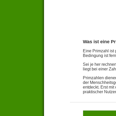
Was ist eine P
Eine Primzahl ist 
Bedingung ist fern
Sei je her rechn
liegt bei einer Z
Primzahlen dienen
der Menschheitsge
entdeckt. Erst mi
praktischer Nutze