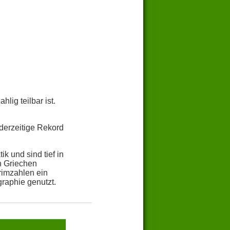
lig teilbar ist.
derzeitige Rekord
k und sind tief in
n Griechen
rimzahlen ein
raphie genutzt.