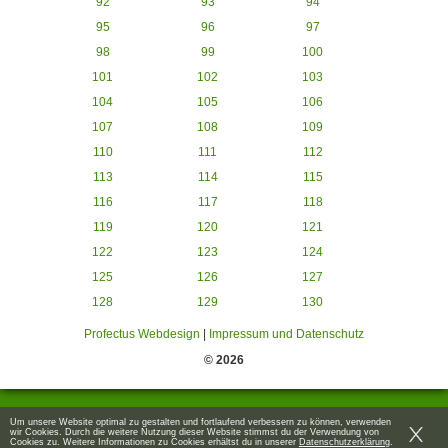
92
93
94
95
96
97
98
99
100
101
102
103
104
105
106
107
108
109
110
111
112
113
114
115
116
117
118
119
120
121
122
123
124
125
126
127
128
129
130
Profectus Webdesign
|
Impressum und Datenschutz
© 2026
Um unsere Website optimal zu gestalten und fortlaufend verbessern zu können, verwenden
wir Cookies. Durch die weitere Nutzung dieser Website stimmst du der Verwendung von
Cookies zu. Weitere Informationen zu Cookies erhältst du in unserer
Datenschutzerklärung
.