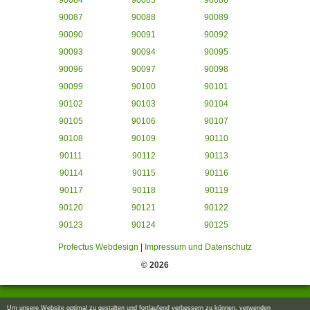
90084
90085
90086
90087
90088
90089
90090
90091
90092
90093
90094
90095
90096
90097
90098
90099
90100
90101
90102
90103
90104
90105
90106
90107
90108
90109
90110
90111
90112
90113
90114
90115
90116
90117
90118
90119
90120
90121
90122
90123
90124
90125
Profectus Webdesign
|
Impressum und Datenschutz
© 2026
Um unsere Website optimal zu gestalten und fortlaufend verbessern zu können, verwenden