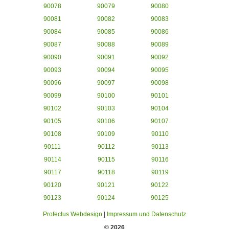
90078
90079
90080
90081
90082
90083
90084
90085
90086
90087
90088
90089
90090
90091
90092
90093
90094
90095
90096
90097
90098
90099
90100
90101
90102
90103
90104
90105
90106
90107
90108
90109
90110
90111
90112
90113
90114
90115
90116
90117
90118
90119
90120
90121
90122
90123
90124
90125
Profectus Webdesign
|
Impressum und Datenschutz
© 2026