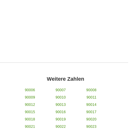
Weitere Zahlen
90006
90007
90008
90009
90010
90011
90012
90013
90014
90015
90016
90017
90018
90019
90020
90021
90022
90023