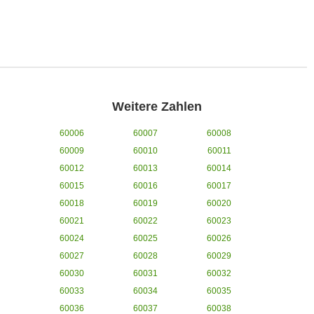
Weitere Zahlen
60006
60007
60008
60009
60010
60011
60012
60013
60014
60015
60016
60017
60018
60019
60020
60021
60022
60023
60024
60025
60026
60027
60028
60029
60030
60031
60032
60033
60034
60035
60036
60037
60038