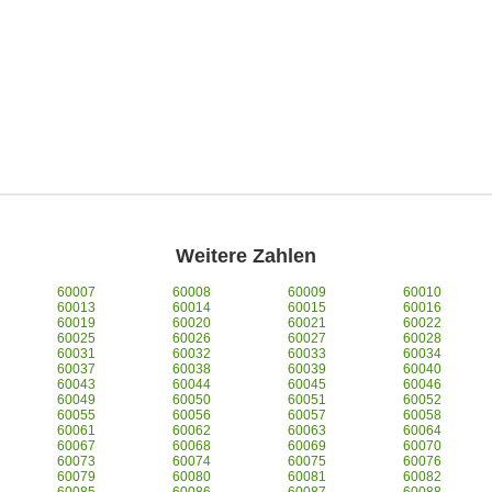
Weitere Zahlen
60007
60008
60009
60010
60013
60014
60015
60016
60019
60020
60021
60022
60025
60026
60027
60028
60031
60032
60033
60034
60037
60038
60039
60040
60043
60044
60045
60046
60049
60050
60051
60052
60055
60056
60057
60058
60061
60062
60063
60064
60067
60068
60069
60070
60073
60074
60075
60076
60079
60080
60081
60082