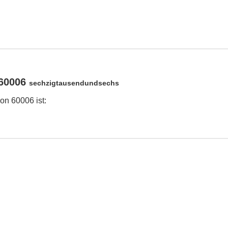
 60006
sechzigtausendundsechs
on 60006 ist: