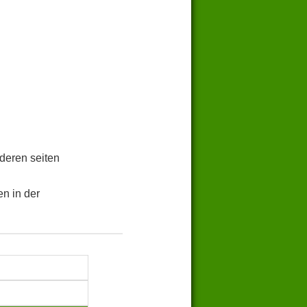
.
deren seiten
n in der