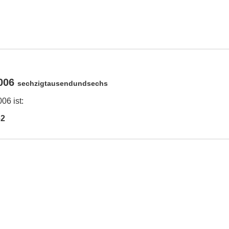
0006
sechzigtausendundsechs
06 ist:
62