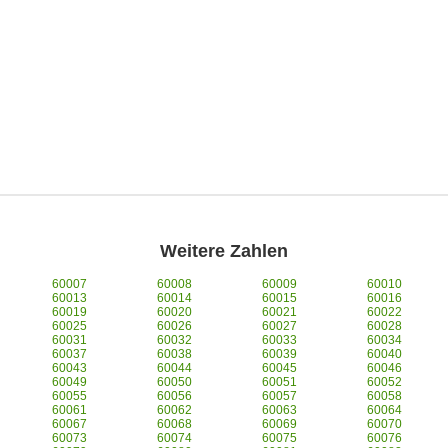
Weitere Zahlen
60007
60008
60009
60010
60013
60014
60015
60016
60019
60020
60021
60022
60025
60026
60027
60028
60031
60032
60033
60034
60037
60038
60039
60040
60043
60044
60045
60046
60049
60050
60051
60052
60055
60056
60057
60058
60061
60062
60063
60064
60067
60068
60069
60070
60073
60074
60075
60076