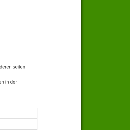
.
deren seiten
n in der