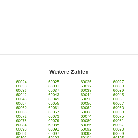
Weitere Zahlen
60024
60025
60026
60027
60030
60031
60032
60033
60036
60037
60038
60039
60042
60043
60044
60045
60048
60049
60050
60051
60054
60055
60056
60057
60060
60061
60062
60063
60066
60067
60068
60069
60072
60073
60074
60075
60078
60079
60080
60081
60084
60085
60086
60087
60090
60091
60092
60093
60096
60097
60098
60099