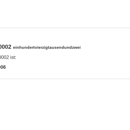
40002
einhundertvierzigtausendundzwei
002 ist:
006