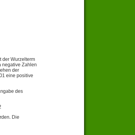
t der Wurzelterm
a negative Zahlen
iehen der
1 eine positive
Angabe des
2
rden. Die