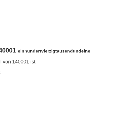
140001
einhundertvierzigtausendundeine
 von 140001 ist:
2