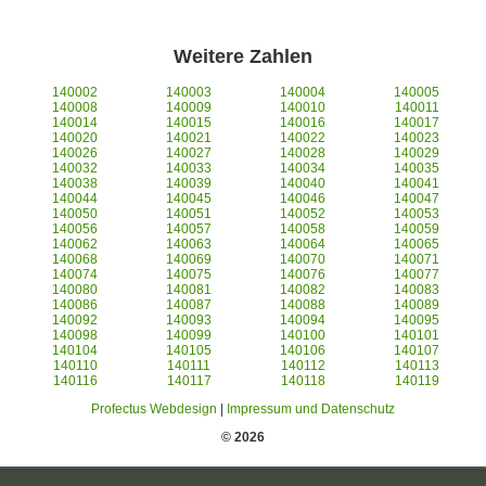
Weitere Zahlen
140002
140003
140004
140005
140008
140009
140010
140011
140014
140015
140016
140017
140020
140021
140022
140023
140026
140027
140028
140029
140032
140033
140034
140035
140038
140039
140040
140041
140044
140045
140046
140047
140050
140051
140052
140053
140056
140057
140058
140059
140062
140063
140064
140065
140068
140069
140070
140071
140074
140075
140076
140077
140080
140081
140082
140083
140086
140087
140088
140089
140092
140093
140094
140095
140098
140099
140100
140101
140104
140105
140106
140107
140110
140111
140112
140113
140116
140117
140118
140119
Profectus Webdesign
|
Impressum und Datenschutz
© 2026