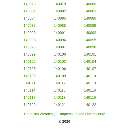
140078
140079
140080
140081
140082
140083
140084
140085
140086
140087
140088
140089
140090
140091
140092
140093
140094
140095
140096
140097
140098
140099
140100
140101
140102
140103
140104
140105
140106
140107
140108
140109
140110
140111
140112
140113
140114
140115
140116
140117
140118
140119
140120
140121
140122
Profectus Webdesign
|
Impressum und Datenschutz
© 2026