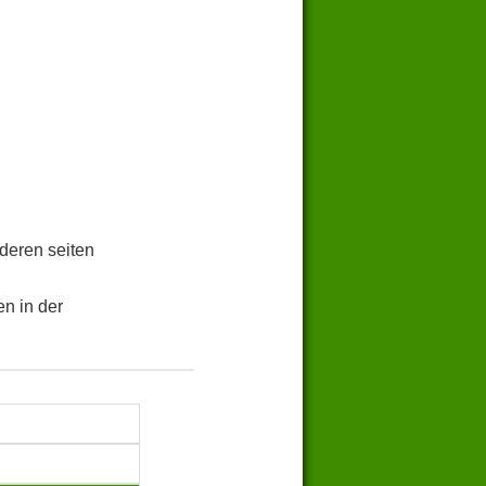
.
deren seiten
n in der