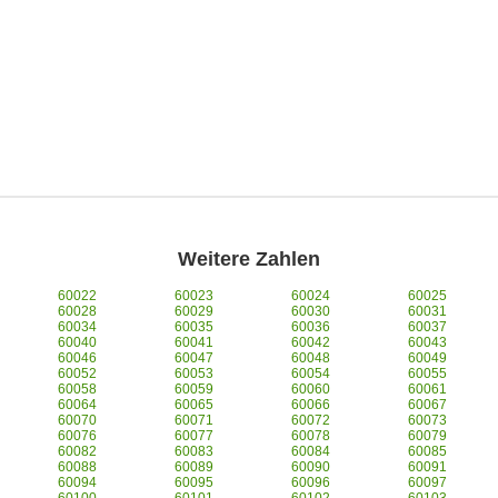
Weitere Zahlen
60022
60023
60024
60025
60028
60029
60030
60031
60034
60035
60036
60037
60040
60041
60042
60043
60046
60047
60048
60049
60052
60053
60054
60055
60058
60059
60060
60061
60064
60065
60066
60067
60070
60071
60072
60073
60076
60077
60078
60079
60082
60083
60084
60085
60088
60089
60090
60091
60094
60095
60096
60097