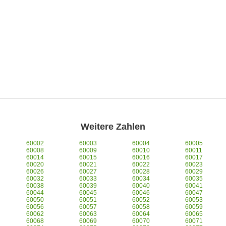
Weitere Zahlen
60002
60003
60004
60005
60008
60009
60010
60011
60014
60015
60016
60017
60020
60021
60022
60023
60026
60027
60028
60029
60032
60033
60034
60035
60038
60039
60040
60041
60044
60045
60046
60047
60050
60051
60052
60053
60056
60057
60058
60059
60062
60063
60064
60065
60068
60069
60070
60071