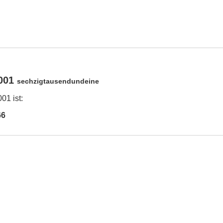
0001
sechzigtausendundeine
01 ist:
66