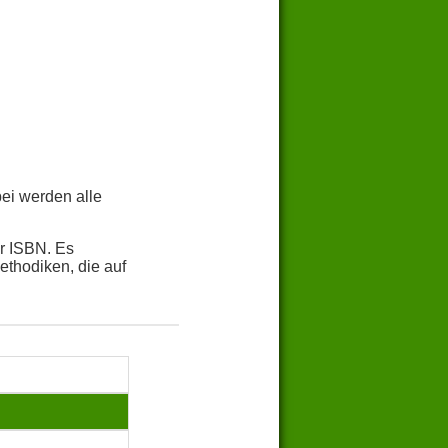
bei werden alle
r ISBN. Es
thodiken, die auf