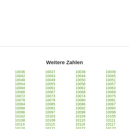
Weitere Zahlen
10036
10037
10038
10039
10042
10043
10044
10045
10048
10049
10050
10051
10054
10055
10056
10057
10060
10061
10062
10063
10066
10067
10068
10069
10072
10073
10074
10075
10078
10079
10080
10081
10084
10085
10086
10087
10090
10091
10092
10093
10096
10097
10098
10099
10102
10103
10104
10105
10108
10109
10110
10111
10114
10115
10116
10117
10120
10121
10122
10123