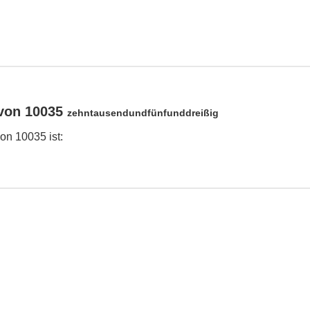
von 10035
zehntausendundfünfunddreißig
n 10035 ist: