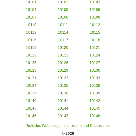
10101
10102
10103
10104
10105
10106
10107
10108
10109
10110
10111
10112
10113
10114
10115
10116
10117
10118
10119
10120
10121
10122
10123
10124
10125
10126
10127
10128
10129
10130
10131
10132
10133
10134
10135
10136
10137
10138
10139
10140
10141
10142
10143
10144
10145
10146
10147
10148
Profectus Webdesign
|
Impressum und Datenschutz
© 2026