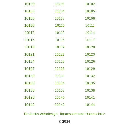
10100
10101
10102
10103
10104
10105
10106
10107
10108
10109
10110
10111
10112
10113
10114
10115
10116
10117
10118
10119
10120
10121
10122
10123
10124
10125
10126
10127
10128
10129
10130
10131
10132
10133
10134
10135
10136
10137
10138
10139
10140
10141
10142
10143
10144
Profectus Webdesign
|
Impressum und Datenschutz
© 2026