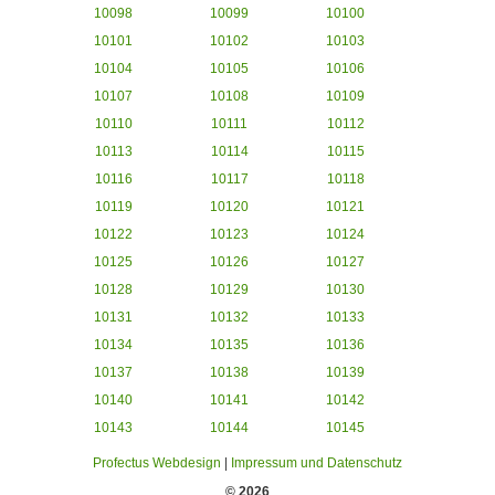
10098
10099
10100
10101
10102
10103
10104
10105
10106
10107
10108
10109
10110
10111
10112
10113
10114
10115
10116
10117
10118
10119
10120
10121
10122
10123
10124
10125
10126
10127
10128
10129
10130
10131
10132
10133
10134
10135
10136
10137
10138
10139
10140
10141
10142
10143
10144
10145
Profectus Webdesign
|
Impressum und Datenschutz
© 2026