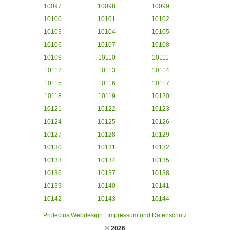
10097
10098
10099
10100
10101
10102
10103
10104
10105
10106
10107
10108
10109
10110
10111
10112
10113
10114
10115
10116
10117
10118
10119
10120
10121
10122
10123
10124
10125
10126
10127
10128
10129
10130
10131
10132
10133
10134
10135
10136
10137
10138
10139
10140
10141
10142
10143
10144
Profectus Webdesign
|
Impressum und Datenschutz
© 2026