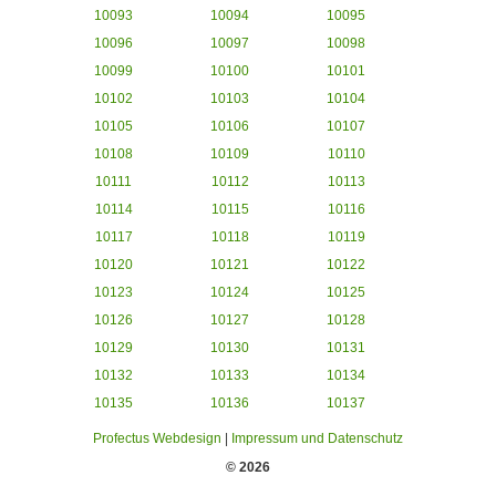
10093
10094
10095
10096
10097
10098
10099
10100
10101
10102
10103
10104
10105
10106
10107
10108
10109
10110
10111
10112
10113
10114
10115
10116
10117
10118
10119
10120
10121
10122
10123
10124
10125
10126
10127
10128
10129
10130
10131
10132
10133
10134
10135
10136
10137
Profectus Webdesign
|
Impressum und Datenschutz
© 2026