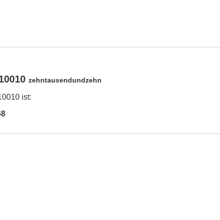
 10010
zehntausendundzehn
0010 ist:
68