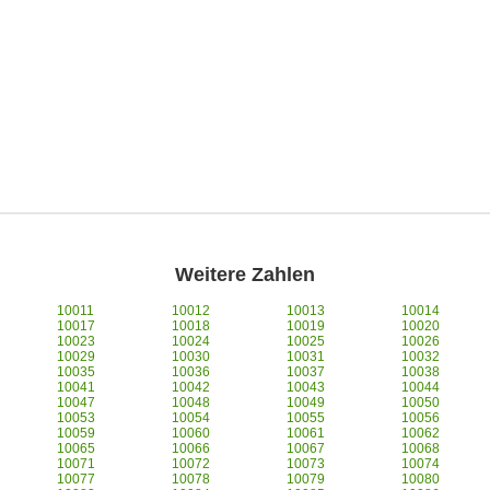
Weitere Zahlen
10011
10012
10013
10014
10017
10018
10019
10020
10023
10024
10025
10026
10029
10030
10031
10032
10035
10036
10037
10038
10041
10042
10043
10044
10047
10048
10049
10050
10053
10054
10055
10056
10059
10060
10061
10062
10065
10066
10067
10068
10071
10072
10073
10074
10077
10078
10079
10080