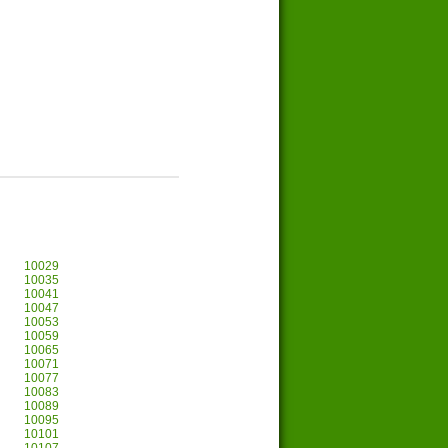
10029
10035
10041
10047
10053
10059
10065
10071
10077
10083
10089
10095
10101