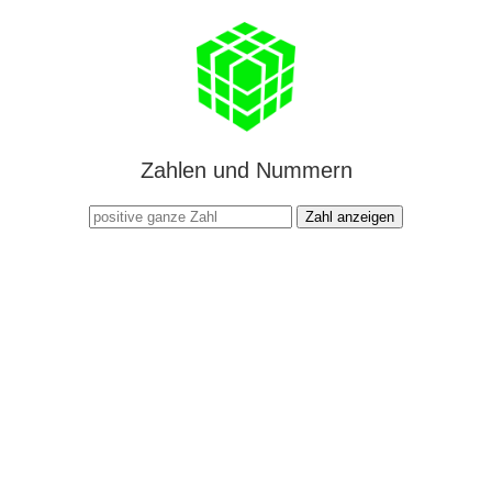
Zahlen und Nummern
Zahl anzeigen