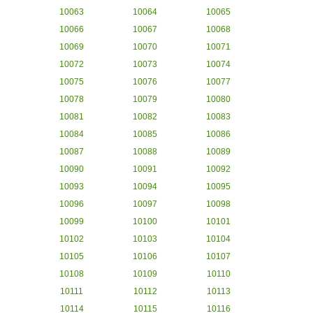
10063
10064
10065
10066
10067
10068
10069
10070
10071
10072
10073
10074
10075
10076
10077
10078
10079
10080
10081
10082
10083
10084
10085
10086
10087
10088
10089
10090
10091
10092
10093
10094
10095
10096
10097
10098
10099
10100
10101
10102
10103
10104
10105
10106
10107
10108
10109
10110
10111
10112
10113
10114
10115
10116