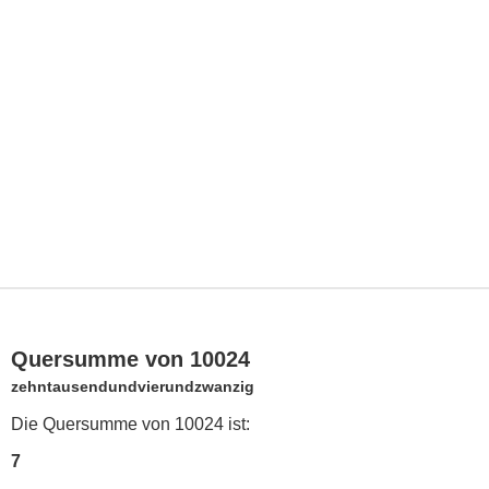
Quersumme von 10024
zehntausendundvierundzwanzig
Die Quersumme von 10024 ist:
7