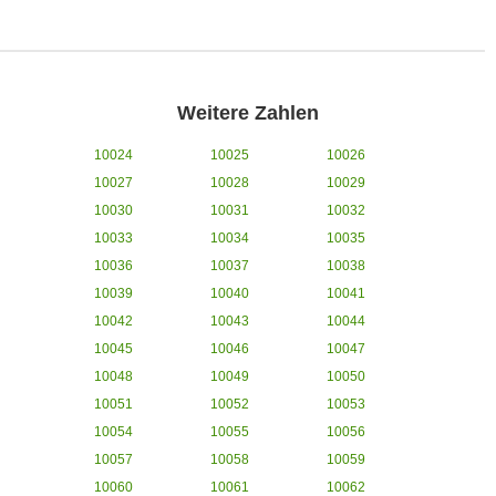
Weitere Zahlen
10024
10025
10026
10027
10028
10029
10030
10031
10032
10033
10034
10035
10036
10037
10038
10039
10040
10041
10042
10043
10044
10045
10046
10047
10048
10049
10050
10051
10052
10053
10054
10055
10056
10057
10058
10059
10060
10061
10062