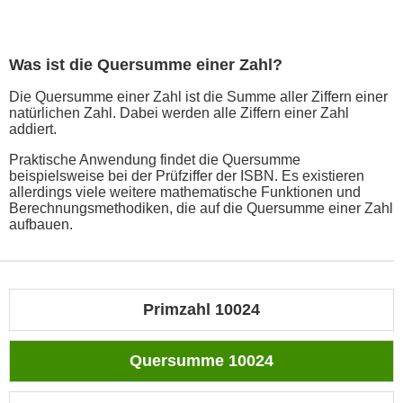
Was ist die Quersumme einer Zahl?
Die Quersumme einer Zahl ist die Summe aller Ziffern einer
natürlichen Zahl. Dabei werden alle Ziffern einer Zahl
addiert.
Praktische Anwendung findet die Quersumme
beispielsweise bei der Prüfziffer der ISBN. Es existieren
allerdings viele weitere mathematische Funktionen und
Berechnungsmethodiken, die auf die Quersumme einer Zahl
aufbauen.
Primzahl 10024
Quersumme 10024