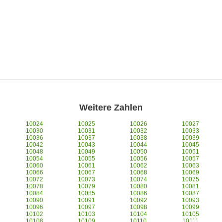
Weitere Zahlen
10024
10025
10026
10027
10030
10031
10032
10033
10036
10037
10038
10039
10042
10043
10044
10045
10048
10049
10050
10051
10054
10055
10056
10057
10060
10061
10062
10063
10066
10067
10068
10069
10072
10073
10074
10075
10078
10079
10080
10081
10084
10085
10086
10087
10090
10091
10092
10093
10096
10097
10098
10099
10102
10103
10104
10105
10108
10109
10110
10111