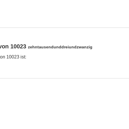
von 10023
zehntausendunddreiundzwanzig
n 10023 ist: