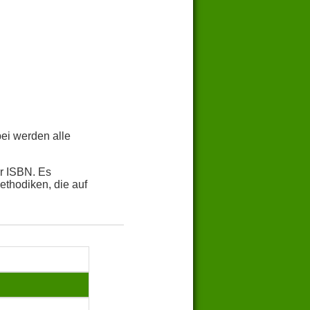
bei werden alle
r ISBN. Es
thodiken, die auf