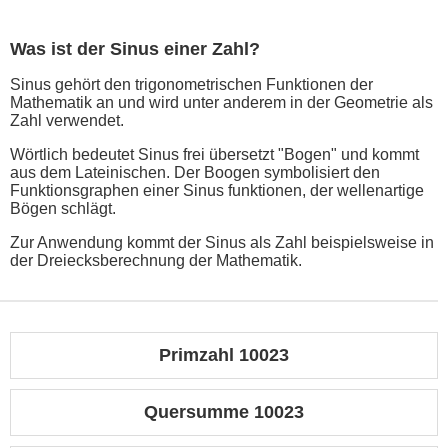
Was ist der Sinus einer Zahl?
Sinus gehört den trigonometrischen Funktionen der
Mathematik an und wird unter anderem in der Geometrie als
Zahl verwendet.
Wörtlich bedeutet Sinus frei übersetzt "Bogen" und kommt
aus dem Lateinischen. Der Boogen symbolisiert den
Funktionsgraphen einer Sinus funktionen, der wellenartige
Bögen schlägt.
Zur Anwendung kommt der Sinus als Zahl beispielsweise in
der Dreiecksberechnung der Mathematik.
Primzahl 10023
Quersumme 10023